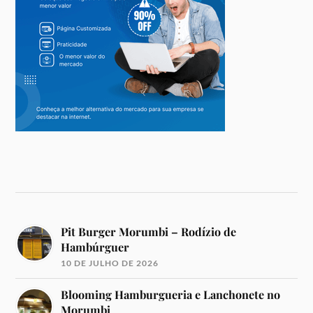
Pit Burger Morumbi – Rodízio de
Hambúrguer
10 DE JULHO DE 2026
Blooming Hamburgueria e Lanchonete no
Morumbi