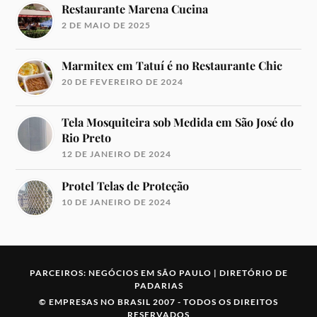
Restaurante Marena Cucina
2 DE MAIO DE 2025
Marmitex em Tatuí é no Restaurante Chic
20 DE FEVEREIRO DE 2024
Tela Mosquiteira sob Medida em São José do
Rio Preto
12 DE JANEIRO DE 2024
Protel Telas de Proteção
10 DE JANEIRO DE 2024
PARCEIROS:
NEGÓCIOS EM SÃO PAULO
|
DIRETÓRIO DE
PADARIAS
©
EMPRESAS NO BRASIL
2007 -
TODOS OS DIREITOS
RESERVADOS