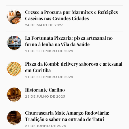
Cresce a Procura por Marmitex e Refeições
Caseiras nas Grandes Cidades
24 DE MAIO DE 2026
La Fortunata Pizzaria: pizza artesanal no
forno à lenha na Vila da Saúde
11 DE SETEMBRO DE 2025
Pizza da Kombi: delivery saboroso e artesanal
em Curitiba
11 DE SETEMBRO DE 2025
Ristorante Carlino
23 DE JULHO DE 2025
Churrascaria Mate Amargo Rodoviária:
Tradição e sabor na entrada de Tatuí
27 DE JUNHO DE 2025