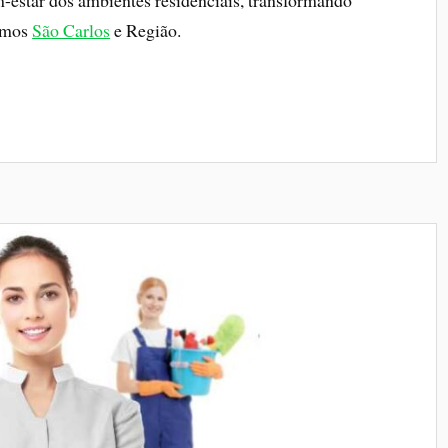
m-estar dos ambientes residenciais, transformando
demos
São Carlos
e Região.