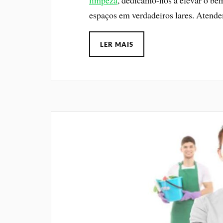
limpeza
, dedicamo-nos a elevar o be
espaços em verdadeiros lares. Aten
LER MAIS