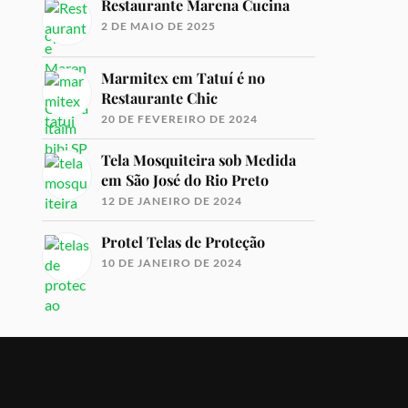
Restaurante Marena Cucina
2 DE MAIO DE 2025
Marmitex em Tatuí é no
Restaurante Chic
20 DE FEVEREIRO DE 2024
Tela Mosquiteira sob Medida
em São José do Rio Preto
12 DE JANEIRO DE 2024
Protel Telas de Proteção
10 DE JANEIRO DE 2024