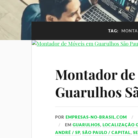
TAG:
MONTAD
Montador de
Guarulhos Sã
POR
EMPRESAS-NO-BRASIL.COM
EM
GUARULHOS
,
LOCALIZAÇÃO 
ANDRÉ / SP
,
SÃO PAULO / CAPITAL
,
S