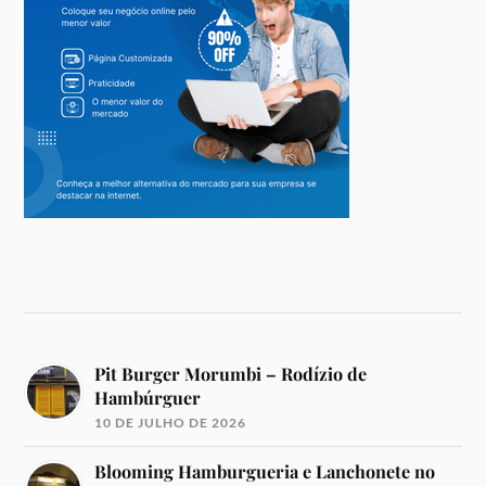
Pit Burger Morumbi – Rodízio de
Hambúrguer
10 DE JULHO DE 2026
Blooming Hamburgueria e Lanchonete no