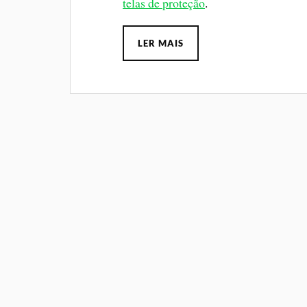
telas de proteção
.
LER MAIS