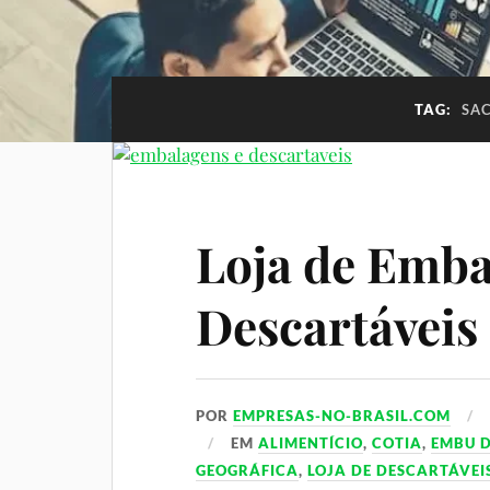
TAG:
SAC
Loja de Emba
Descartáveis
POR
EMPRESAS-NO-BRASIL.COM
EM
ALIMENTÍCIO
,
COTIA
,
EMBU D
GEOGRÁFICA
,
LOJA DE DESCARTÁVEI