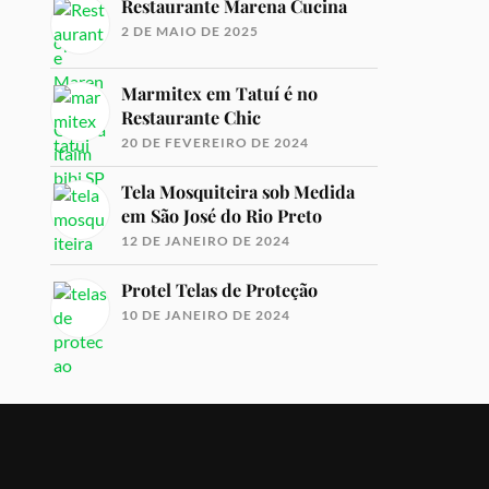
Restaurante Marena Cucina
2 DE MAIO DE 2025
Marmitex em Tatuí é no
Restaurante Chic
20 DE FEVEREIRO DE 2024
Tela Mosquiteira sob Medida
em São José do Rio Preto
12 DE JANEIRO DE 2024
Protel Telas de Proteção
10 DE JANEIRO DE 2024