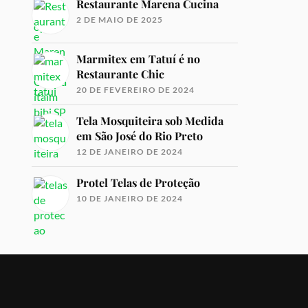
Restaurante Marena Cucina
2 DE MAIO DE 2025
Marmitex em Tatuí é no
Restaurante Chic
20 DE FEVEREIRO DE 2024
Tela Mosquiteira sob Medida
em São José do Rio Preto
12 DE JANEIRO DE 2024
Protel Telas de Proteção
10 DE JANEIRO DE 2024