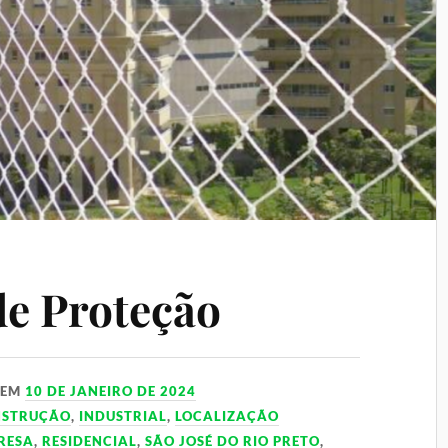
de Proteção
EM
10 DE JANEIRO DE 2024
NSTRUÇÃO
,
INDUSTRIAL
,
LOCALIZAÇÃO
RESA
,
RESIDENCIAL
,
SÃO JOSÉ DO RIO PRETO
,