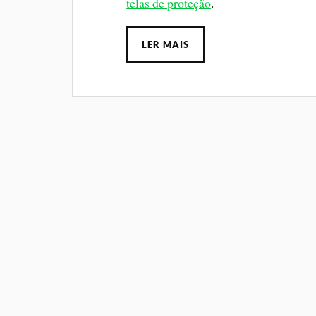
telas de proteção
.
LER MAIS