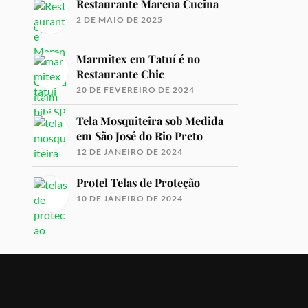
Restaurante Marena Cucina
2 DE MAIO DE 2025
Marmitex em Tatuí é no
Restaurante Chic
20 DE FEVEREIRO DE 2024
Tela Mosquiteira sob Medida
em São José do Rio Preto
12 DE JANEIRO DE 2024
Protel Telas de Proteção
10 DE JANEIRO DE 2024