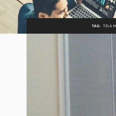
TAG:
TELA 