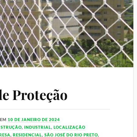
de Proteção
EM
10 DE JANEIRO DE 2024
NSTRUÇÃO
,
INDUSTRIAL
,
LOCALIZAÇÃO
RESA
,
RESIDENCIAL
,
SÃO JOSÉ DO RIO PRETO
,