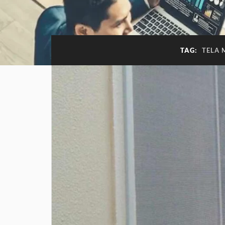
TAG:
TELA 