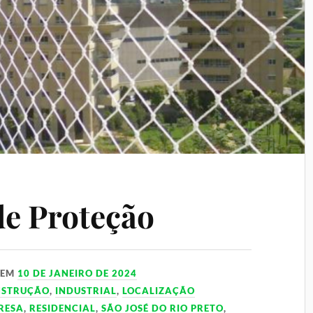
de Proteção
EM
10 DE JANEIRO DE 2024
NSTRUÇÃO
,
INDUSTRIAL
,
LOCALIZAÇÃO
RESA
,
RESIDENCIAL
,
SÃO JOSÉ DO RIO PRETO
,