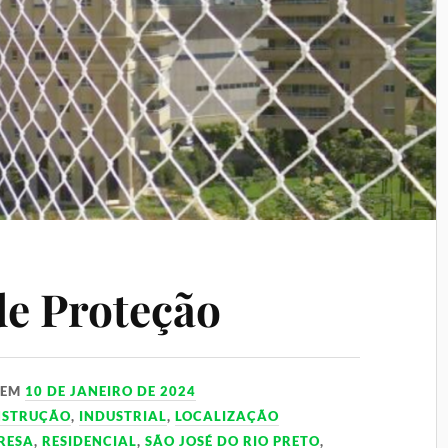
de Proteção
EM
10 DE JANEIRO DE 2024
NSTRUÇÃO
,
INDUSTRIAL
,
LOCALIZAÇÃO
RESA
,
RESIDENCIAL
,
SÃO JOSÉ DO RIO PRETO
,