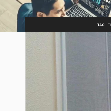
TAG:
T