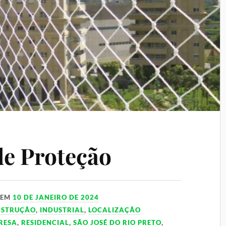
de Proteção
EM
10 DE JANEIRO DE 2024
NSTRUÇÃO
,
INDUSTRIAL
,
LOCALIZAÇÃO
RESA
,
RESIDENCIAL
,
SÃO JOSÉ DO RIO PRETO
,