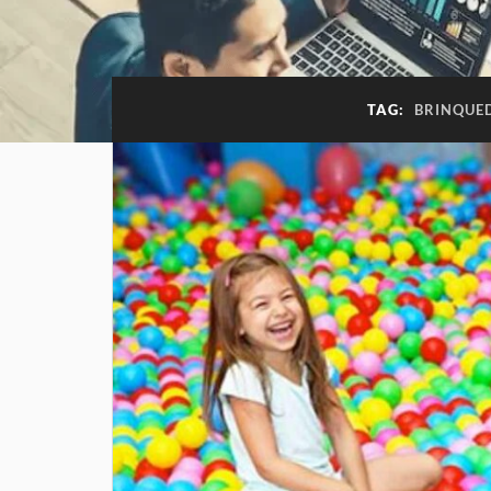
TAG:
BRINQUED