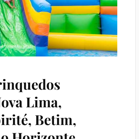
rinquedos
Nova Lima,
rité, Betim,
lo Horizonte